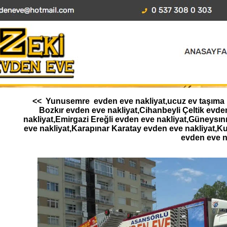
<< Yunusemre evden eve nakliyat,ucuz ev taşıma ko
Bozkır evden eve nakliyat,Cihanbeyli Çeltik ev
nakliyat,Emirgazi Ereğli evden eve nakliyat,Güneysı
eve nakliyat,Karapınar Karatay evden eve nakliyat,K
evden eve n