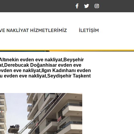
ltınekin evden eve nakliyat,Beyşehir
iyat,Derebucak Doğanhisar evden eve
evden eve nakliyat,Ilgın Kadınhanı evden
u evden eve nakliyat,Seydişehir Taşkent