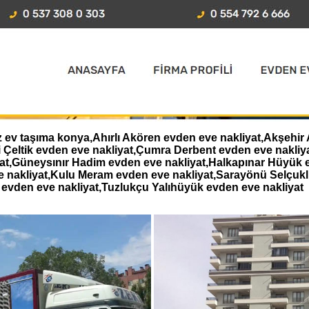
v taşıma konya,Ahırlı Akören evden eve nakliyat,Akşehir A
i Çeltik evden eve nakliyat,Çumra Derbent evden eve nakl
iyat,Güneysınır Hadim evden eve nakliyat,Halkapınar Hüyük 
e nakliyat,Kulu Meram evden eve nakliyat,Sarayönü Selçukl
evden eve nakliyat,Tuzlukçu Yalıhüyük evden eve nakliyat