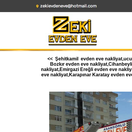
<< Şehitkamil evden eve nakliyat,ucuz
Bozkır evden eve nakliyat,Cihanbeyl
nakliyat,Emirgazi Ereğli evden eve nakl
eve nakliyat,Karapınar Karatay evden ev