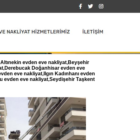
Altınekin evden eve nakliyat,Beyşehir
iyat,Derebucak Doğanhisar evden eve
evden eve nakliyat,Ilgın Kadınhanı evden
u evden eve nakliyat,Seydişehir Taşkent