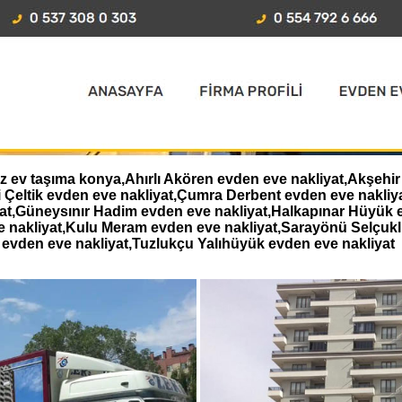
 ev taşıma konya,Ahırlı Akören evden eve nakliyat,Akşehir 
i Çeltik evden eve nakliyat,Çumra Derbent evden eve nakl
iyat,Güneysınır Hadim evden eve nakliyat,Halkapınar Hüyük 
e nakliyat,Kulu Meram evden eve nakliyat,Sarayönü Selçukl
evden eve nakliyat,Tuzlukçu Yalıhüyük evden eve nakliyat