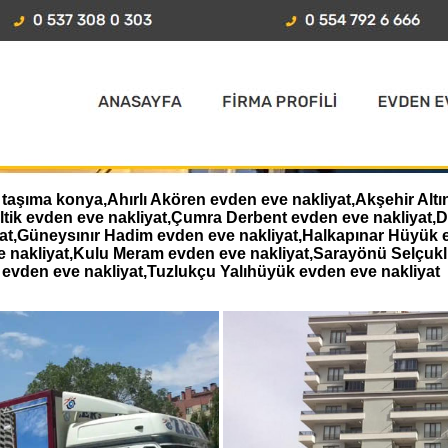
aşıma konya,Ahırlı Akören evden eve nakliyat,Akşehir Altı
eltik evden eve nakliyat,Çumra Derbent evden eve nakliyat
iyat,Güneysınır Hadim evden eve nakliyat,Halkapınar Hüyük 
e nakliyat,Kulu Meram evden eve nakliyat,Sarayönü Selçukl
evden eve nakliyat,Tuzlukçu Yalıhüyük evden eve nakliyat