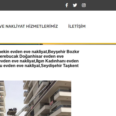
nekin evden eve nakliyat,Beyşehir Bozkır
,Derebucak Doğanhisar evden eve
evden eve nakliyat,Ilgın Kadınhanı evden
u evden eve nakliyat,Seydişehir Taşkent