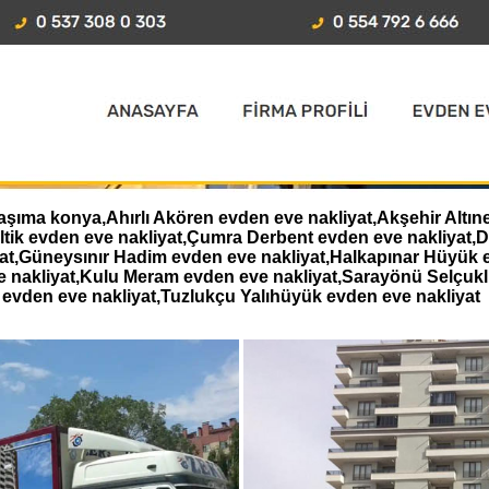
aşıma konya,Ahırlı Akören evden eve nakliyat,Akşehir Altın
eltik evden eve nakliyat,Çumra Derbent evden eve nakliyat
iyat,Güneysınır Hadim evden eve nakliyat,Halkapınar Hüyük 
e nakliyat,Kulu Meram evden eve nakliyat,Sarayönü Selçukl
evden eve nakliyat,Tuzlukçu Yalıhüyük evden eve nakliyat