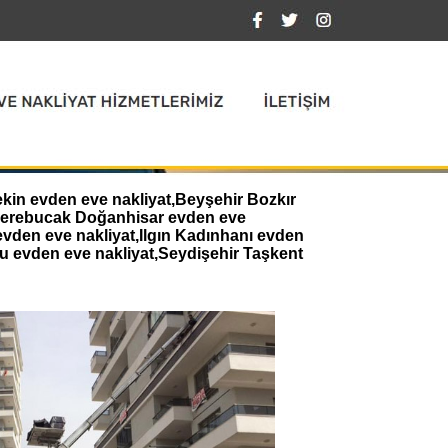
ekin evden eve nakliyat,Beyşehir Bozkır
,Derebucak Doğanhisar evden eve
evden eve nakliyat,Ilgın Kadınhanı evden
u evden eve nakliyat,Seydişehir Taşkent