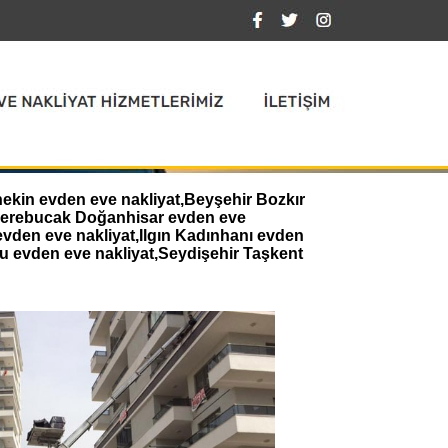
nekin evden eve nakliyat,Beyşehir Bozkır
,Derebucak Doğanhisar evden eve
evden eve nakliyat,Ilgın Kadınhanı evden
u evden eve nakliyat,Seydişehir Taşkent