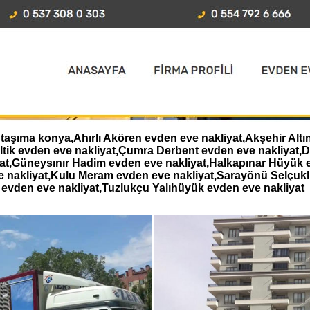
aşıma konya,Ahırlı Akören evden eve nakliyat,Akşehir Altı
eltik evden eve nakliyat,Çumra Derbent evden eve nakliyat
iyat,Güneysınır Hadim evden eve nakliyat,Halkapınar Hüyük 
e nakliyat,Kulu Meram evden eve nakliyat,Sarayönü Selçukl
evden eve nakliyat,Tuzlukçu Yalıhüyük evden eve nakliyat