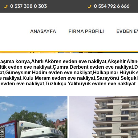
aşıma konya,Ahırlı Akören evden eve nakliyat,Akşehir Altın
eltik evden eve nakliyat,Çumra Derbent evden eve nakliyat
iyat,Güneysınır Hadim evden eve nakliyat,Halkapınar Hüyük 
e nakliyat,Kulu Meram evden eve nakliyat,Sarayönü Selçukl
evden eve nakliyat,Tuzlukçu Yalıhüyük evden eve nakliyat