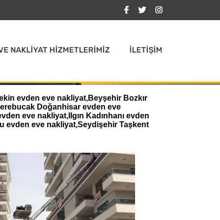
ekin evden eve nakliyat,Beyşehir Bozkır
,Derebucak Doğanhisar evden eve
evden eve nakliyat,Ilgın Kadınhanı evden
u evden eve nakliyat,Seydişehir Taşkent