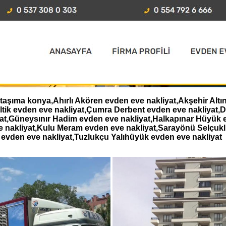
taşıma konya,Ahırlı Akören evden eve nakliyat,Akşehir Altı
eltik evden eve nakliyat,Çumra Derbent evden eve nakliyat
iyat,Güneysınır Hadim evden eve nakliyat,Halkapınar Hüyük 
e nakliyat,Kulu Meram evden eve nakliyat,Sarayönü Selçukl
evden eve nakliyat,Tuzlukçu Yalıhüyük evden eve nakliyat