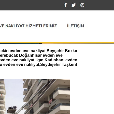
nekin evden eve nakliyat,Beyşehir Bozkır
,Derebucak Doğanhisar evden eve
evden eve nakliyat,Ilgın Kadınhanı evden
u evden eve nakliyat,Seydişehir Taşkent