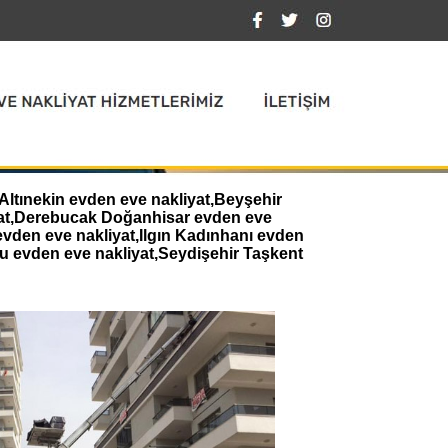
Altınekin evden eve nakliyat,Beyşehir
iyat,Derebucak Doğanhisar evden eve
evden eve nakliyat,Ilgın Kadınhanı evden
u evden eve nakliyat,Seydişehir Taşkent