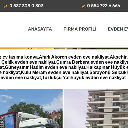
ev taşıma konya,Ahırlı Akören evden eve nakliyat,Akşehir 
i Çeltik evden eve nakliyat,Çumra Derbent evden eve nakl
iyat,Güneysınır Hadim evden eve nakliyat,Halkapınar Hüyük 
e nakliyat,Kulu Meram evden eve nakliyat,Sarayönü Selçukl
evden eve nakliyat,Tuzlukçu Yalıhüyük evden eve nakliyat