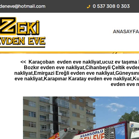
<< Karaçoban evden eve nakliyat,ucuz ev taşıma ko
Bozkır evden eve nakliyat,Cihanbeyli Çeltik ev
nakliyat,Emirgazi Ereğli evden eve nakliyat,Güneysı
eve nakliyat,Karapınar Karatay evden eve nakliyat,K
evden eve n