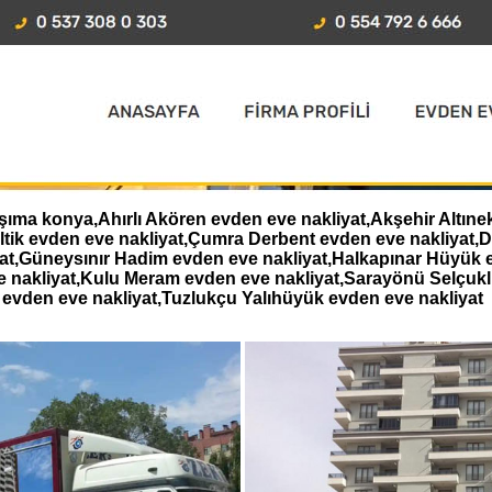
şıma konya,Ahırlı Akören evden eve nakliyat,Akşehir Altıne
eltik evden eve nakliyat,Çumra Derbent evden eve nakliyat
iyat,Güneysınır Hadim evden eve nakliyat,Halkapınar Hüyük 
e nakliyat,Kulu Meram evden eve nakliyat,Sarayönü Selçukl
evden eve nakliyat,Tuzlukçu Yalıhüyük evden eve nakliyat