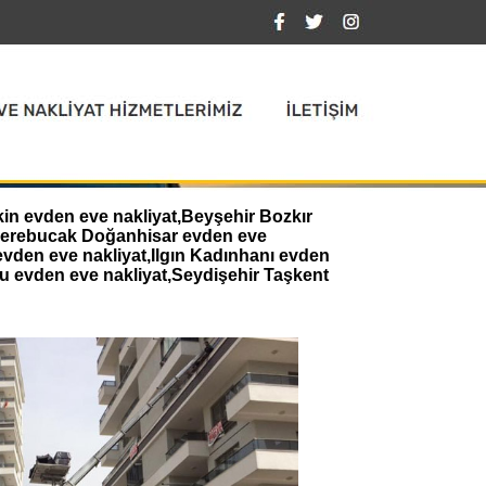
kin evden eve nakliyat,Beyşehir Bozkır
,Derebucak Doğanhisar evden eve
evden eve nakliyat,Ilgın Kadınhanı evden
u evden eve nakliyat,Seydişehir Taşkent