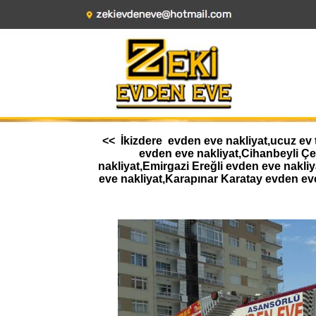
<< İkizdere evden eve nakliyat,ucuz ev 
evden eve nakliyat,Cihanbeyli Ç
nakliyat,Emirgazi Ereğli evden eve nakl
eve nakliyat,Karapınar Karatay evden ev