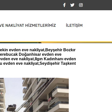
nekin evden eve nakliyat,Beyşehir Bozkır
,Derebucak Doğanhisar evden eve
evden eve nakliyat,Ilgın Kadınhanı evden
u evden eve nakliyat,Seydişehir Taşkent