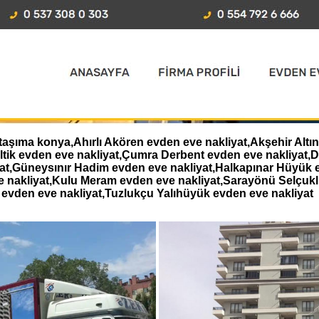
taşıma konya,Ahırlı Akören evden eve nakliyat,Akşehir Altı
eltik evden eve nakliyat,Çumra Derbent evden eve nakliyat
iyat,Güneysınır Hadim evden eve nakliyat,Halkapınar Hüyük 
e nakliyat,Kulu Meram evden eve nakliyat,Sarayönü Selçukl
evden eve nakliyat,Tuzlukçu Yalıhüyük evden eve nakliyat