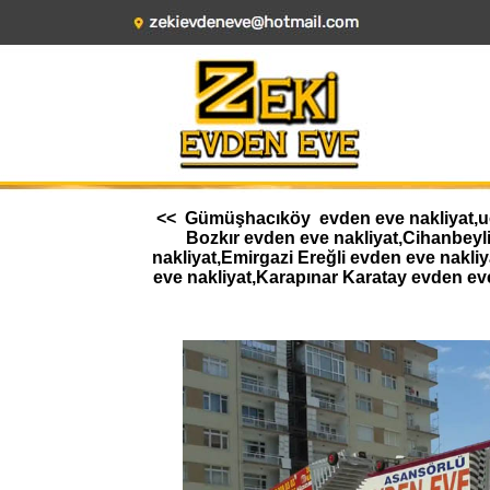
<< Gümüşhacıköy evden eve nakliyat,ucuz
Bozkır evden eve nakliyat,Cihanbeyl
nakliyat,Emirgazi Ereğli evden eve nakl
eve nakliyat,Karapınar Karatay evden ev