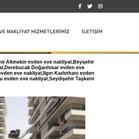
r Altınekin evden eve nakliyat,Beyşehir
iyat,Derebucak Doğanhisar evden eve
evden eve nakliyat,Ilgın Kadınhanı evden
u evden eve nakliyat,Seydişehir Taşkent