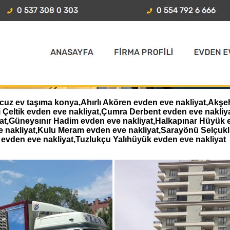
 ev taşıma konya,Ahırlı Akören evden eve nakliyat,Akşehi
i Çeltik evden eve nakliyat,Çumra Derbent evden eve nakl
iyat,Güneysınır Hadim evden eve nakliyat,Halkapınar Hüyük 
e nakliyat,Kulu Meram evden eve nakliyat,Sarayönü Selçukl
evden eve nakliyat,Tuzlukçu Yalıhüyük evden eve nakliyat