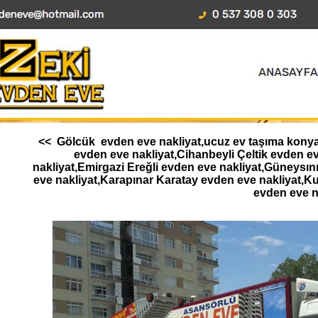
<< Gölcük evden eve nakliyat,ucuz ev taşıma konya,A
evden eve nakliyat,Cihanbeyli Çeltik evden 
nakliyat,Emirgazi Ereğli evden eve nakliyat,Güneysı
eve nakliyat,Karapınar Karatay evden eve nakliyat,K
evden eve n