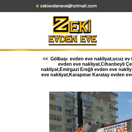
<< Gölbaşı evden eve nakliyat,ucuz ev t
evden eve nakliyat,Cihanbeyli Ç
nakliyat,Emirgazi Ereğli evden eve nakl
eve nakliyat,Karapınar Karatay evden ev