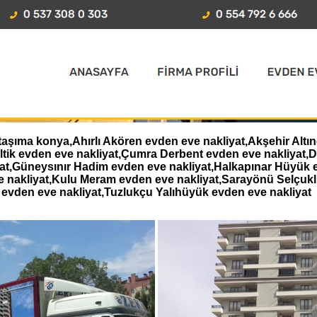
aşıma konya,Ahırlı Akören evden eve nakliyat,Akşehir Altın
eltik evden eve nakliyat,Çumra Derbent evden eve nakliyat
iyat,Güneysınır Hadim evden eve nakliyat,Halkapınar Hüyük 
e nakliyat,Kulu Meram evden eve nakliyat,Sarayönü Selçukl
evden eve nakliyat,Tuzlukçu Yalıhüyük evden eve nakliyat