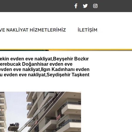
ekin evden eve nakliyat,Beyşehir Bozkır
,Derebucak Doğanhisar evden eve
evden eve nakliyat,Ilgın Kadınhanı evden
u evden eve nakliyat,Seydişehir Taşkent