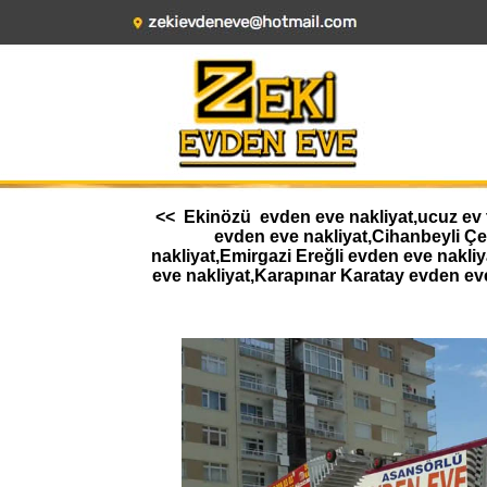
<< Ekinözü evden eve nakliyat,ucuz ev t
evden eve nakliyat,Cihanbeyli Ç
nakliyat,Emirgazi Ereğli evden eve nakl
eve nakliyat,Karapınar Karatay evden ev