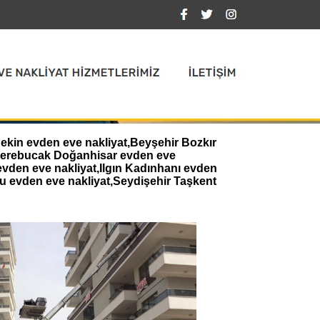
ekin evden eve nakliyat,Beyşehir Bozkır
,Derebucak Doğanhisar evden eve
evden eve nakliyat,Ilgın Kadınhanı evden
u evden eve nakliyat,Seydişehir Taşkent