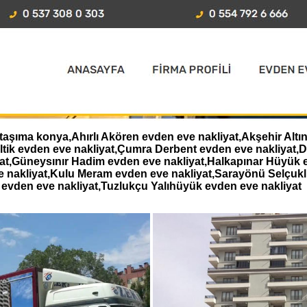
aşıma konya,Ahırlı Akören evden eve nakliyat,Akşehir Altın
eltik evden eve nakliyat,Çumra Derbent evden eve nakliyat
iyat,Güneysınır Hadim evden eve nakliyat,Halkapınar Hüyük 
e nakliyat,Kulu Meram evden eve nakliyat,Sarayönü Selçukl
evden eve nakliyat,Tuzlukçu Yalıhüyük evden eve nakliyat