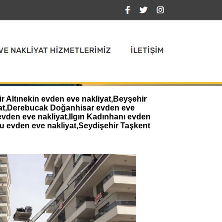
 Altınekin evden eve nakliyat,Beyşehir
iyat,Derebucak Doğanhisar evden eve
evden eve nakliyat,Ilgın Kadınhanı evden
u evden eve nakliyat,Seydişehir Taşkent