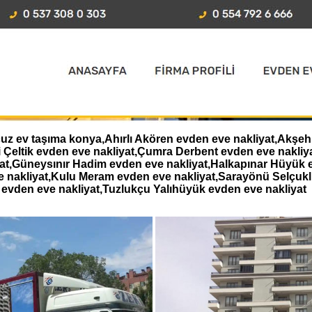
z ev taşıma konya,Ahırlı Akören evden eve nakliyat,Akşehir
i Çeltik evden eve nakliyat,Çumra Derbent evden eve nakl
iyat,Güneysınır Hadim evden eve nakliyat,Halkapınar Hüyük 
e nakliyat,Kulu Meram evden eve nakliyat,Sarayönü Selçukl
evden eve nakliyat,Tuzlukçu Yalıhüyük evden eve nakliyat