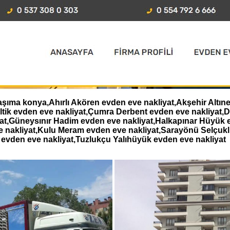
aşıma konya,Ahırlı Akören evden eve nakliyat,Akşehir Altın
eltik evden eve nakliyat,Çumra Derbent evden eve nakliyat
iyat,Güneysınır Hadim evden eve nakliyat,Halkapınar Hüyük 
e nakliyat,Kulu Meram evden eve nakliyat,Sarayönü Selçukl
evden eve nakliyat,Tuzlukçu Yalıhüyük evden eve nakliyat