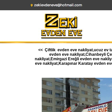
<< Çiftlik evden eve nakliyat,ucuz ev t
evden eve nakliyat,Cihanbeyli Ç
nakliyat,Emirgazi Ereğli evden eve nakl
eve nakliyat,Karapınar Karatay evden ev