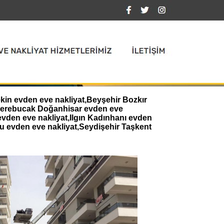
ekin evden eve nakliyat,Beyşehir Bozkır
,Derebucak Doğanhisar evden eve
evden eve nakliyat,Ilgın Kadınhanı evden
u evden eve nakliyat,Seydişehir Taşkent