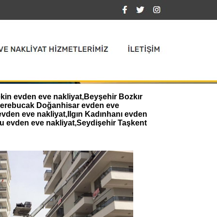
kin evden eve nakliyat,Beyşehir Bozkır
,Derebucak Doğanhisar evden eve
evden eve nakliyat,Ilgın Kadınhanı evden
u evden eve nakliyat,Seydişehir Taşkent