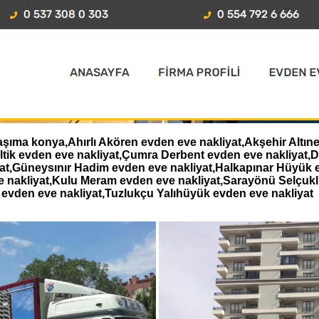
şıma konya,Ahırlı Akören evden eve nakliyat,Akşehir Altıne
eltik evden eve nakliyat,Çumra Derbent evden eve nakliyat
iyat,Güneysınır Hadim evden eve nakliyat,Halkapınar Hüyük 
e nakliyat,Kulu Meram evden eve nakliyat,Sarayönü Selçukl
evden eve nakliyat,Tuzlukçu Yalıhüyük evden eve nakliyat