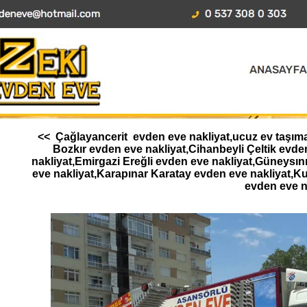
<< Çağlayancerit evden eve nakliyat,ucuz ev taşıma 
Bozkır evden eve nakliyat,Cihanbeyli Çeltik ev
nakliyat,Emirgazi Ereğli evden eve nakliyat,Güneysı
eve nakliyat,Karapınar Karatay evden eve nakliyat,K
evden eve n