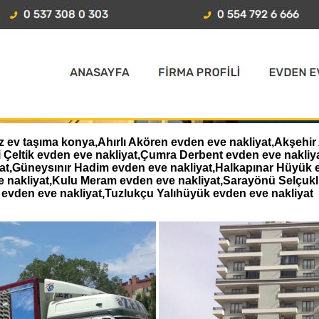
ev taşıma konya,Ahırlı Akören evden eve nakliyat,Akşehir 
i Çeltik evden eve nakliyat,Çumra Derbent evden eve nakl
iyat,Güneysınır Hadim evden eve nakliyat,Halkapınar Hüyük 
e nakliyat,Kulu Meram evden eve nakliyat,Sarayönü Selçukl
evden eve nakliyat,Tuzlukçu Yalıhüyük evden eve nakliyat