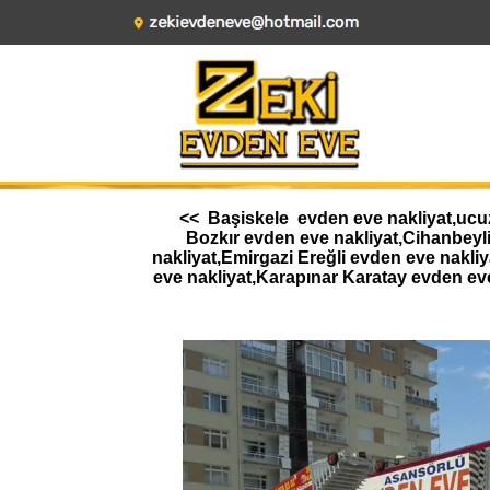
<< Başiskele evden eve nakliyat,ucuz 
Bozkır evden eve nakliyat,Cihanbeyl
nakliyat,Emirgazi Ereğli evden eve nakl
eve nakliyat,Karapınar Karatay evden ev