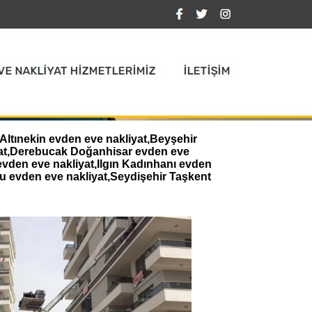
Altınekin evden eve nakliyat,Beyşehir
iyat,Derebucak Doğanhisar evden eve
evden eve nakliyat,Ilgın Kadınhanı evden
u evden eve nakliyat,Seydişehir Taşkent