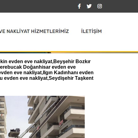
ekin evden eve nakliyat,Beyşehir Bozkır
,Derebucak Doğanhisar evden eve
evden eve nakliyat,Ilgın Kadınhanı evden
u evden eve nakliyat,Seydişehir Taşkent