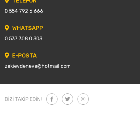
TELEFON
0 554 792 6 666
WHATSAPP
0 537 308 0 303
E-POSTA
zekievdeneve@hotmail.com
BİZİ TAKİP EDİN!